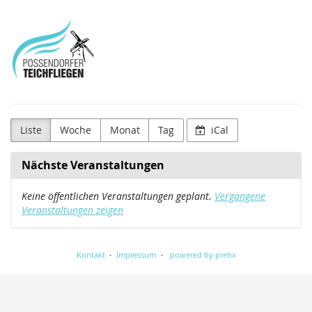
Zum
Possendorfer
Haupt-
Inhalt
Teichfliegenverein
springen
e.V.
Liste
Woche
Monat
Tag
iCal
Nächste Veranstaltungen
Keine öffentlichen Veranstaltungen geplant.
Vergangene
Veranstaltungen zeigen
Kontakt
Impressum
powered by pretix