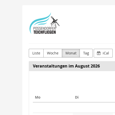
Zum
Possendorfer
Haupt-
Inhalt
Teichfliegenverein
springen
e.V.
Liste
Woche
Monat
Tag
iCal
Veranstaltungen im August 2026
Montag
Dienstag
Mo
Di
Kalender