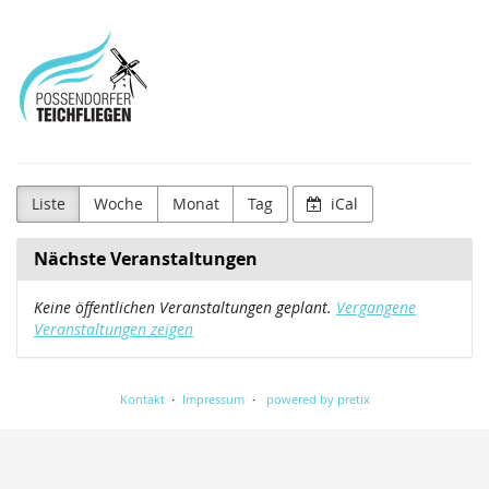
Zum
Possendorfer
Haupt-
Inhalt
Teichfliegenverein
springen
e.V.
Liste
Woche
Monat
Tag
iCal
Nächste Veranstaltungen
Keine öffentlichen Veranstaltungen geplant.
Vergangene
Veranstaltungen zeigen
Kontakt
Impressum
powered by pretix