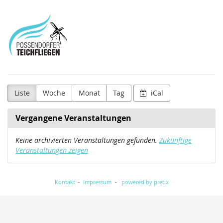
Zum
Possendorfer
Haupt-
Inhalt
Teichfliegenverein
springen
e.V.
Liste
Woche
Monat
Tag
iCal
Vergangene Veranstaltungen
Keine archivierten Veranstaltungen gefunden.
Zukünftige
Veranstaltungen zeigen
Kontakt
Impressum
powered by pretix